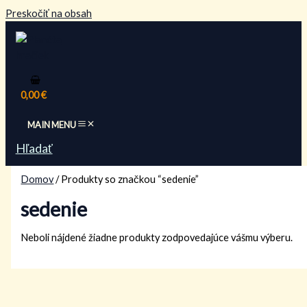
Preskočiť na obsah
0,00
€
MAIN MENU
Hľadať
Domov
/ Produkty so značkou “sedenie”
sedenie
Neboli nájdené žiadne produkty zodpovedajúce vášmu výberu.