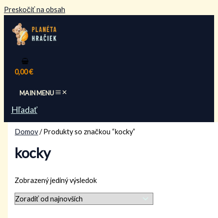
Preskočiť na obsah
0,00
€
MAIN MENU
Hľadať
Domov
/ Produkty so značkou “kocky”
kocky
Zobrazený jediný výsledok