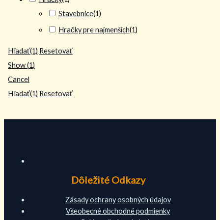
Stavebnice
(
1
)
Hračky pre najmenších
(
1
)
Hľadať
(1)
Resetovať
Show
(
1
)
Cancel
Hľadať
(1)
Resetovať
Dôležité Odkazy
Zásady ochrany osobných údajov
Všeobecné obchodné podmienky