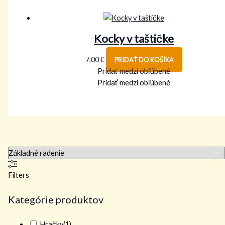
Kocky v taštičke
7,00
€
PRIDAŤ DO KOŠÍKA
Pridať medzi obľúbené
Pridať medzi obľúbené
Filters
Kategórie produktov
Hračky
(
1
)