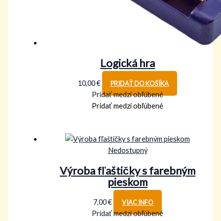
Logická hra
10,00
€
PRIDAŤ DO KOŠÍKA
Pridať medzi obľúbené
Pridať medzi obľúbené
Nedostupný
Výroba fľaštičky s farebným
pieskom
7,00
€
VIAC INFO
Pridať medzi obľúbené