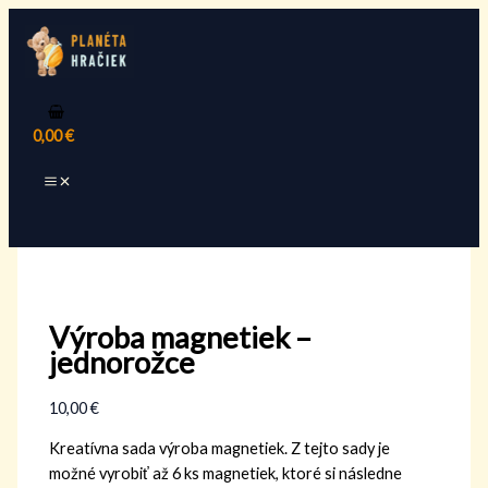
MAIN
Preskočiť
množstvo
Tento
MENU
na
Výroba
produkt
obsah
magnetiek
má
-
viacero
jednorožce
variantov.
0,00
€
Možnosti
si
môžete
vybrať
Hľadať
na
stránke
produktu.
Výroba magnetiek –
jednorožce
10,00
€
Kreatívna sada výroba magnetiek. Z tejto sady je
možné vyrobiť až 6 ks magnetiek, ktoré si následne