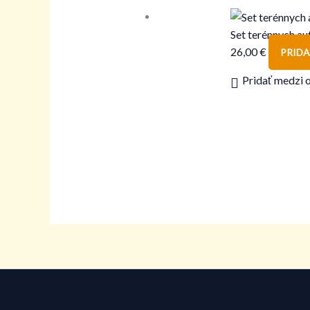
Set terénnych au
26,00
€
PRIDA
Pridať medzi 