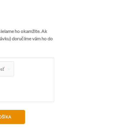
ielame ho okamžite. Ak
návku) doručíme vám ho do
OŠÍKA