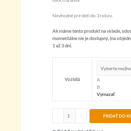
Nevhodné pre deti do 3 rokov.
Ak máme tento produkt na sklade, odos
momentálne nie je dostupný, (na objed
1 až 3 dní.
Vozidlá
A
B
Vymazať
-
+
PRIDAŤ DO K