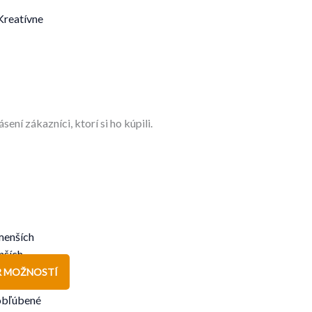
Kreatívne
ení zákazníci, ktorí si ho kúpili.
nších
R MOŽNOSTÍ
obľúbené