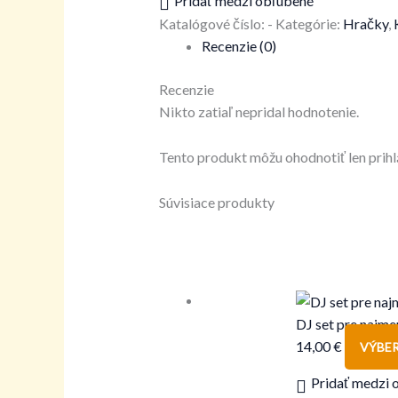
Pridať medzi obľúbené
Katalógové číslo:
-
Kategórie:
Hračky
,
Recenzie (0)
Recenzie
Nikto zatiaľ nepridal hodnotenie.
Tento produkt môžu ohodnotiť len prihlás
Súvisiace produkty
DJ set pre najme
14,00
€
VÝBE
Pridať medzi 