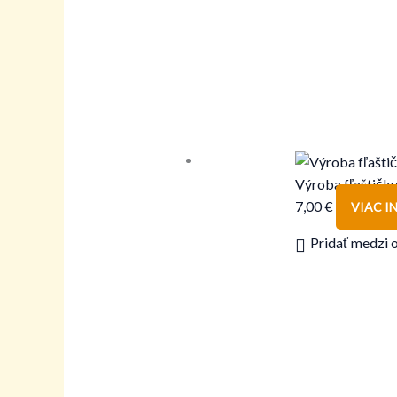
Výroba fľaštičk
7,00
€
VIAC I
Pridať medzi 