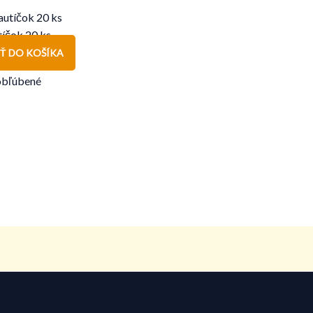
tíčok 20 ks
Ť DO KOŠÍKA
obľúbené