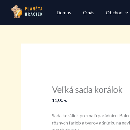
Preskočiť
množstvo
na
Veľká
Domov
O nás
Obchod
obsah
sada
korálok
Veľká sada korálok
11,00
€
Sada koráliek pre malú parádnicu. Bale
rôznych farieb a tvarov a šnúrku na nav
dvoch druhov.