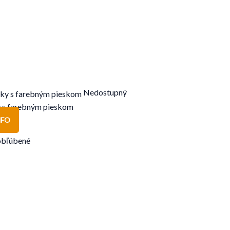
Nedostupný
y s farebným pieskom
NFO
obľúbené