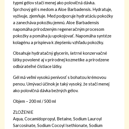
typmi gélov stačí menej ako polovičná dávka.
Sprchový gél s medom a Aloe Barbadensis. Hydratuje,
vyživuje, zjemňuje. Med podporuje hydratáciu pokožky
a zanecháva pokožku jemnú. Aloe Barbadensis
napomáha prirodzeným regeneračným procesom
pokožky a pomáha ju upokojovať. Napomáha syntéze
kolagénu a prispieva k zlepšeniu vzhľadu pokožky.
Obsahuje hydratačný glycerín, šetrné konzervačné
látky povolené aj v prírodnej kozmetike a prirodzene
odbúrateľné čistiace látky.
Gél má veľmi vysokú penivosť s bohatou krémovou
penou. Umývací účinok je taký vysoký, že stačí menej
ako polovičná dávka bežných gélov.
Objem – 200 ml / 500 ml
ZLOŽENIE
Aqua, Cocamidopropyl, Betaine, Sodium Lauroyl
Sarcosinate, Sodium Cocoyl Isethionate, Sodium