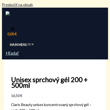
Preskočiť na obsah
0,00
€
MAIN MENU
Hľadať
Unisex sprchový gél 200 +
500ml
16,50
€
Claris Beauty unisex koncentrovaný sprchový gél –