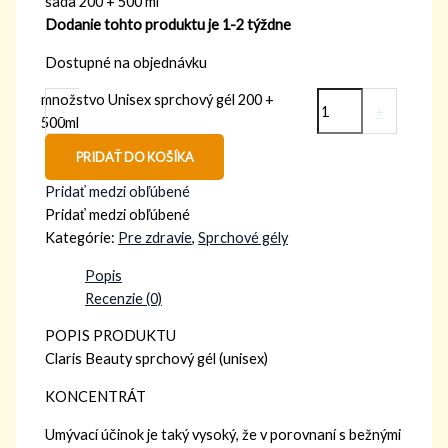
sada 200 + 500 ml
Dodanie tohto produktu je 1-2 týždne
Dostupné na objednávku
množstvo Unisex sprchový gél 200 +
-
+
500ml
PRIDAŤ DO KOŠÍKA
Pridať medzi obľúbené
Pridať medzi obľúbené
Kategórie:
Pre zdravie
,
Sprchové gély
Popis
Recenzie (0)
POPIS PRODUKTU
Claris Beauty sprchový gél (unisex)
KONCENTRÁT
Umývací účinok je taký vysoký, že v porovnaní s bežnými