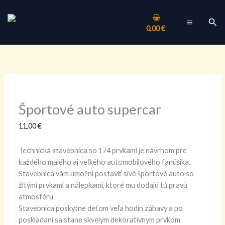
Preskočiť
množstvo
Tento
MAIN
na
Športové
produkt
Hľa
MENU
0,00
€
obsah
auto
má
supercar
viacero
variantov.
Možnosti
si
môžete
vybrať
Športové auto supercar
na
stránke
11,00
€
produktu.
Technická stavebnica so 174 prvkami je návrhom pre
každého malého aj veľkého automobilového fanúšika.
Stavebnica vám umožní postaviť sivé športové auto so
žltými prvkami a nálepkami, ktoré mu dodajú tú pravú
atmosféru.
Stavebnica poskytne deťom veľa hodín zábavy a po
poskladaní sa stane skvelým dekoratívnym prvkom.