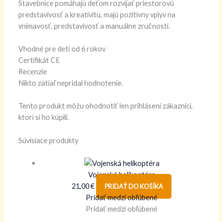
Stavebnice pomáhajú deťom rozvíjať priestorovú
predstavivosť a kreativitu, majú pozitívny vplyv na
vnímavosť, predstavivosť a manuálne zručnosti.
Vhodné pre deti od 6 rokov
Certifikát CE
Recenzie
Nikto zatiaľ nepridal hodnotenie.
Tento produkt môžu ohodnotiť len prihlásení zákazníci,
ktorí si ho kúpili.
Súvisiace produkty
Vojenská helikoptéra
21,00
€
PRIDAŤ DO KOŠÍKA
Pridať medzi obľúbené
Pridať medzi obľúbené