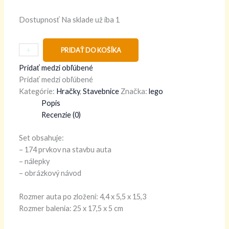
Dostupnosť
Na sklade už iba 1
+
-
PRIDAŤ DO KOŠÍKA
Pridať medzi obľúbené
Pridať medzi obľúbené
Kategórie:
Hračky
,
Stavebnice
Značka:
lego
Popis
Recenzie (0)
Set obsahuje:
– 174 prvkov na stavbu auta
– nálepky
– obrázkový návod
Rozmer auta po zložení: 4,4 x 5,5 x 15,3
Rozmer balenia: 25 x 17,5 x 5 cm