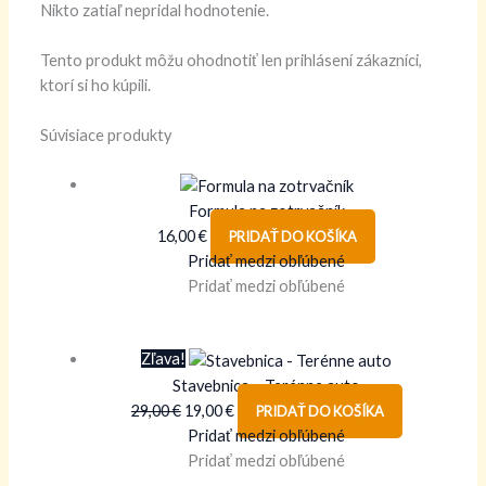
Nikto zatiaľ nepridal hodnotenie.
Tento produkt môžu ohodnotiť len prihlásení zákazníci,
ktorí si ho kúpili.
Súvisiace produkty
Formula na zotrvačník
16,00
€
PRIDAŤ DO KOŠÍKA
Pridať medzi obľúbené
Pridať medzi obľúbené
Zľava!
Stavebnica – Terénne auto
29,00
€
19,00
€
PRIDAŤ DO KOŠÍKA
Pridať medzi obľúbené
Pridať medzi obľúbené