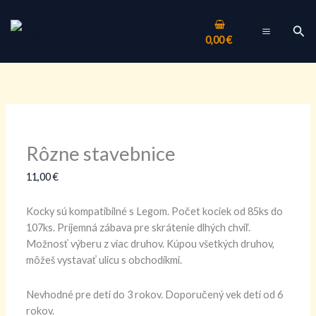
Preskočiť
množstvo
Pôvodná
Aktuálna
MAIN
na
Rôzne
cena
cena
Hľa
MENU
0,00
€
obsah
stavebnice
bola:
je:
29,00 €.
19,00 €.
Rôzne stavebnice
11,00
€
Kocky sú kompatibilné s Legom. Počet kociek od 85ks do
107ks. Príjemná zábava pre skrátenie dlhých chvíľ.
Možnosť výberu z viac druhov. Kúpou všetkých druhov,
môžeš vystavať ulicu s obchodíkmi.
Nevhodné pre deti do 3 rokov. Doporučený vek detí od 6
rokov.