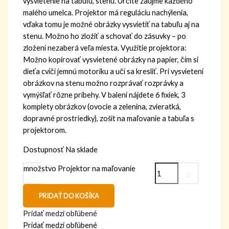
vysvietenie na tabuľu, stenu. Určite zaujme každého
malého umelca. Projektor má reguláciu nachýlenia,
vďaka tomu je možné obrázky vysvietiť na tabuľu aj na
stenu. Možno ho zložiť a schovať do zásuvky – po
zložení nezaberá veľa miesta. Využitie projektora:
Možno kopírovať vysvietené obrázky na papier, čím si
dieťa cvičí jemnú motoriku a učí sa kresliť. Pri vysvietení
obrázkov na stenu možno rozprávať rozprávky a
vymýšľať rôzne príbehy. V balení nájdete 6 fixiek, 3
komplety obrázkov (ovocie a zelenina, zvieratká,
dopravné prostriedky), zošit na maľovanie a tabuľa s
projektorom.
Dostupnosť
Na sklade
množstvo Projektor na maľovanie
-
+
PRIDAŤ DO KOŠÍKA
Pridať medzi obľúbené
Pridať medzi obľúbené