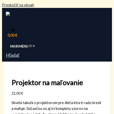
Preskočiť na obsah
0,00
€
MAIN MENU
Hľadať
Projektor na maľovanie
22,00
€
Skvelá tabuľa s projektorom pre dieťa ktoré rado kreslí
a maľuje. Súčasťou sú aj tri komplety vzorov na