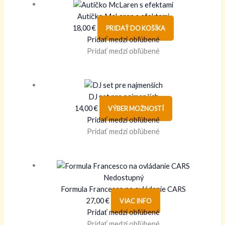
Autíčko McLaren s efektami
18,00
€
PRIDAŤ DO KOŠÍKA
Pridať medzi obľúbené
Pridať medzi obľúbené
DJ set pre najmenších
14,00
€
VÝBER MOŽNOSTÍ
Pridať medzi obľúbené
Pridať medzi obľúbené
Nedostupný
Formula Francesco na ovládanie CARS
27,00
€
VIAC INFO
Pridať medzi obľúbené
Pridať medzi obľúbené