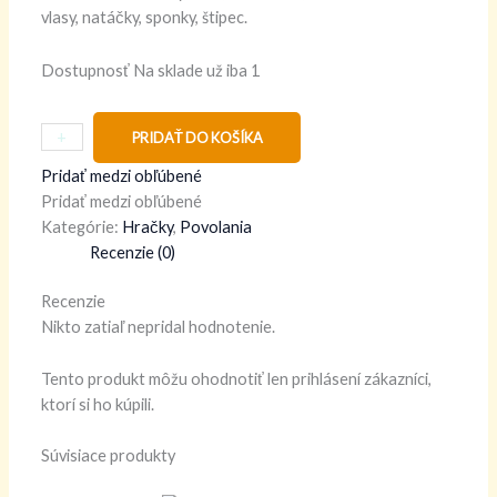
vlasy, natáčky, sponky, štipec.
Dostupnosť
Na sklade už iba 1
+
-
PRIDAŤ DO KOŠÍKA
Pridať medzi obľúbené
Pridať medzi obľúbené
Kategórie:
Hračky
,
Povolania
Recenzie (0)
Recenzie
Nikto zatiaľ nepridal hodnotenie.
Tento produkt môžu ohodnotiť len prihlásení zákazníci,
ktorí si ho kúpili.
Súvisiace produkty