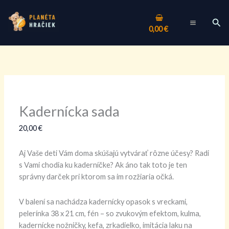
Preskočiť
množstvo
Tento
MAIN
na
Kadernícka
produkt
Hľa
MENU
0,00
€
obsah
sada
má
viacero
variantov.
Možnosti
si
môžete
vybrať
Kadernícka sada
na
stránke
20,00
€
produktu.
Aj Vaše deti Vám doma skúšajú vytvárať rôzne účesy? Radi
s Vami chodia ku kaderníčke? Ak áno tak toto je ten
správny darček pri ktorom sa im rozžiaria očká.
V balení sa nachádza kadernícky opasok s vreckami,
pelerínka 38 x 21 cm, fén – so zvukovým efektom, kulma,
kadernícke nožničky, kefa, zrkadielko, imitácia laku na