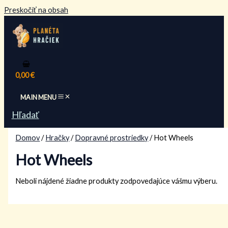
Preskočiť na obsah
0,00
€
MAIN MENU
Hľadať
Domov
/
Hračky
/
Dopravné prostriedky
/ Hot Wheels
Hot Wheels
Neboli nájdené žiadne produkty zodpovedajúce vášmu výberu.